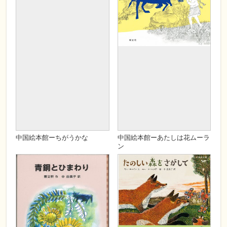
中国絵本館ーちがうかな
中国絵本館ーあたしは花ムーラ
ン
発売日
20201230
発売日
2020/10/12
定価
1500
定価
2700
著者
楊思帆 ／ 文・絵
著者
チン・ウェンチュン
翻訳
中 由美子訳
翻訳
中 由美子