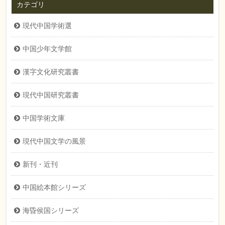
カテゴリ
翻訳
中 由美子・訳
翻訳
水野 衛子
現代中国学術選
ISBN
ISBN978-4-901769-90-7
ISBN
ISBN 978-４-901769-93-
8
中国少年文学館
ページ数
32
ページ数
374
Cコード
C8797
Cコード
C8097
漢字文化研究叢書
判型
B5
判型
B6
現代中国研究叢書
在庫状況
有り
在庫状況
有り
中国学術文庫
カテゴリ
新刊・近刊
,
中国児童文
カテゴリ
中国少年文学館
,
新刊・近
学
,
中国絵本館シリーズ
,
刊
,
中国児童文学
,
児童文
現代中国文学の風景
児童文学
,
すべて
学
,
すべて
新刊・近刊
中国絵本館シリーズ
海昏侯国シリーズ