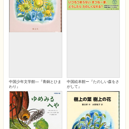
ISBN
ISBN978-4-901769-85-0
ISBN
ISBN978-4-901769-91-4
ページ数
32
ページ数
62
Cコード
C8797
Cコード
C8797
判型
b5変
判型
A4
在庫状況
-
在庫状況
-
カテゴリ
新刊・近刊
,
中国児童文
カテゴリ
新刊・近刊
,
中国児童文
学
,
中国絵本館シリーズ
,
学
,
中国絵本館シリーズ
,
すべて
児童文学
,
すべて
中国少年文学館―『青銅とひま
中国絵本館ー『たのしい森をさ
わり』
がして』
発売日
2020年08月
発売日
2020年05月
定価
¥1600(税抜)
定価
¥1500(税抜)
著者
曹文軒・作
著者
ヤン・ホンイン・文