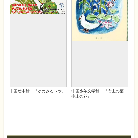
翻訳
中 由美子・訳
翻訳
中 由美子・訳
ISBN
978-4-901769-94-5
ISBN
ISBN978-4-901769-89-1
ページ数
440
ページ数
32
Cコード
C8097
Cコード
C8797
判型
B6
判型
B5
在庫状況
有り
在庫状況
有り
カテゴリ
中国少年文学館
,
新刊・近
カテゴリ
新刊・近刊
,
中国児童文
刊
,
中国児童文学
,
児童文
学
,
中国絵本館シリーズ
,
学
,
すべて
児童文学
,
すべて
中国絵本館ー『ゆめみるへや』
中国少年文学館―『樹上の葉
樹上の花』
発売日
2020年05月
発売日
2020年04月
定価
1500
定価
1600
著者
ヤン・ホンイン・文
著者
曹文軒