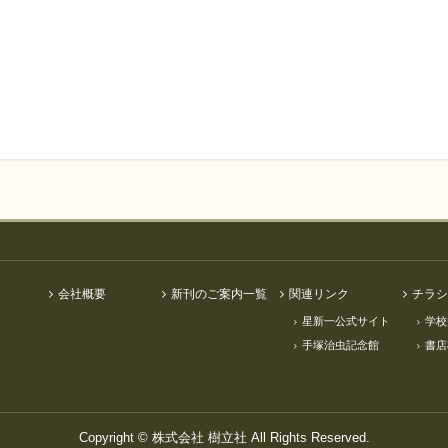
会社概要
新刊のご案内一覧
関連リンク
チラシ
星新一公式サイト
学校
手塚治虫記念館
書店
Copyright ©
株式会社 樹立社
All Rights Reserved.