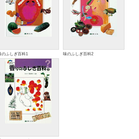
味のふしぎ百科1
味のふしぎ百科2
発売日
-
発売日
-
定価
本体 3000円（税別）
定価
本体 3000円（税別）
著者
末永蒼生・江崎泰子
著者
末永蒼生・江崎泰子
翻訳
-
翻訳
-
ISBN
4－901769－07－3
ISBN
4－901769－08－1
ページ数
56頁
ページ数
56頁
Cコード
C8577
Cコード
C8577