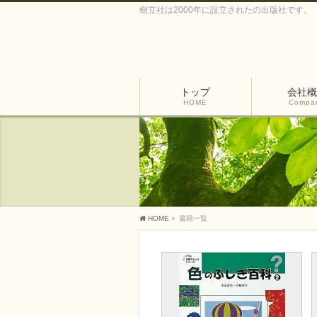
樹立社は2000年に設立されたの出版社です。
トップ
会社概
HOME
Compa
HOME
»
書籍一覧