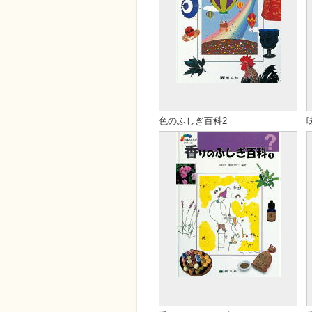
色のふしぎ百科2
発売日
-
定価
本体 3000円（税別）
著者
末永蒼生・江崎泰子
翻訳
-
ISBN
4－901769－05－7
ページ数
56頁
Cコード
C8570