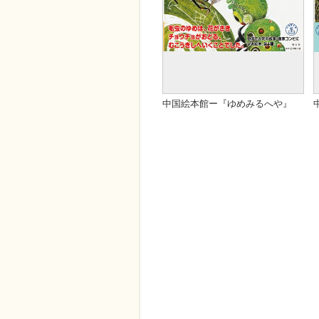
絵本シリーズ
,
児童文学
,
す
翻訳
中 由美子訳
べて
ISBN
ISBN978-4-901769-85-0
ページ数
32
Cコード
C8797
中国絵本館ー『ゆめみるへや』
判型
発売日
b5変
2020年05月
在庫状況
定価
-
1500
カテゴリ
著者
新刊・近刊
ヤン・ホンイン・文
,
中国児童文学
,
中国絵本館シリーズ
,
すべて
翻訳
中 由美子・訳
ISBN
ISBN978-4-901769-90-7
ページ数
32
Cコード
C8797