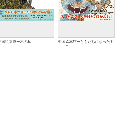
学
翻訳
中 由美子
翻訳
中 由美子・訳
ISBN
ISBN978-4-901769-91-4
ISBN
ISBN978-4-901769-89-1
ページ数
62
ページ数
32
Cコード
C8797
Cコード
C8797
中国絵本館ー木の耳
中国絵本館ーともだちになったミ
ーとチュー
判型
発売日
A4
2019年10月19日
判型
発売日
B5
2019年8月20日
在庫状況
定価
-
¥1,500 (税抜)
在庫状況
定価
有り
¥1,500 (税抜)
カテゴリ
著者
新刊・近刊
ヤン ホンイン （文）,エレ
,
中国児童文学
,
カテゴリ
著者
新刊・近刊
ヤン ホンイン （文）,エレ
,
中国児童文学
,
中国絵本館シリーズ
ーヌ・ルヌヴー （絵）
,
児童文
中国絵本館シリーズ
ーヌ・ルヌヴー （絵）
,
児童文
学
,
すべて
学
,
すべて
翻訳
中由美子
翻訳
中由美子
ISBN
978-4-901769-88-4
ISBN
978-4-901769-87-7
ページ数
32ｐ
ページ数
32ｐ
Cコード
C8797
Cコード
C8797