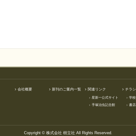
判型
23.5 x 5 x 23 cm
判型
23.5 x 5 x 23 cm
在庫状況
有り
在庫状況
有り
カテゴリ
新刊・近刊
,
中国児童文学
,
カテゴリ
新刊・近刊
,
中国児童文学
,
中国絵本館シリーズ
,
児童文
中国絵本館シリーズ
,
児童文
学
,
すべて
学
,
すべて
会社概要
新刊のご案内一覧
関連リンク
チラシ
星新一公式サイト
学校
手塚治虫記念館
書店
Copyright ©
株式会社 樹立社
All Rights Reserved.