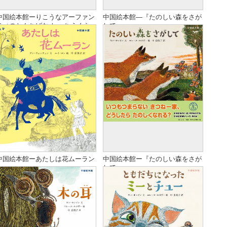
中国絵本館ーりこうなアーファン
中国絵本館―『たのしい森をさが
ティのとんちばな し ちえくら
して』
発売日
２０２１０４
発売日
2020年05月
べ
定価
1700
定価
¥1500(税抜)
著者
ミアオ・ウェイ（繆惟）ワ
著者
ヤン・ホンイン・文
ン・ホンビン（王洪彬）
翻訳
髙野素子（たかの・もと
翻訳
中 由美子・訳
こ）
ISBN
ISBN978-4-901769-92-1
ISBN
ISBN978-4-901769-89-1
ページ数
32
ページ数
32
Cコード
C8797
Cコード
C8797
中国絵本館ーあたしは花ムーラン
中国絵本館ー『たのしい森をさが
して』
判型
発売日
b5変
2020/10/12
判型
発売日
B5
2020年05月
在庫状況
定価
-
2700
在庫状況
定価
有り
¥1500(税抜)
カテゴリ
著者
新刊・近刊
チン・ウェンチュン
,
中国児童文学
,
カテゴリ
著者
中国児童文学
ヤン・ホンイン・文
,
中国絵本館シ
中国絵本館シリーズ
,
児童文
リーズ
,
児童文学
,
すべて