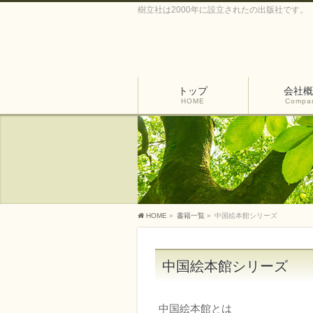
樹立社は2000年に設立されたの出版社です。
トップ
会社概
HOME
Compa
HOME
»
書籍一覧
»
中国絵本館シリーズ
中国絵本館シリーズ
中国絵本館とは