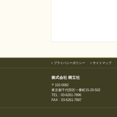
判型
B5
在庫状況
有り
カテゴリ
新刊・近刊
,
中国児童文学
,
中国絵本館シリーズ
,
児童文
学
,
すべて
プライバシーポリシー
サイトマップ
株式会社 樹立社
〒102-0082
東京都千代田区一番町15-20-502
TEL : 03-6261-7896
FAX : 03-6261-7897