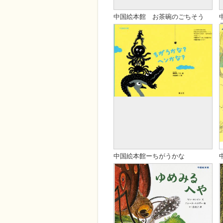
中国絵本館 お茶碗のごちそう
発売日
2023年9月12日
定価
2200
著者
于 虹呈（ウ コウテイ）
翻訳
川口 真希（かわぐち ま
き）
ISBN
978-4-910326-01-6
ページ数
44
Cコード
C8７97
中国絵本館ーちがうかな
判型
発売日
A4変
20201230
在庫状況
定価
-
1500
カテゴリ
著者
新刊・近刊
楊思帆 ／ 文・絵
,
中国児童文学
,
中国絵本館シリーズ
,
樹立社