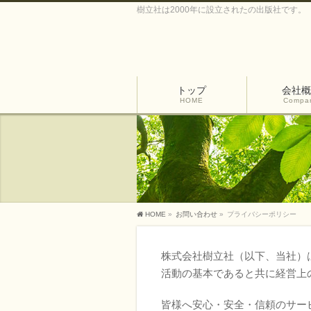
樹立社は2000年に設立されたの出版社です。
トップ
会社概
HOME
Compa
HOME
»
お問い合わせ
»
プライバシーポリシー
株式会社樹立社（以下、当社）
活動の基本であると共に経営上
皆様へ安心・安全・信頼のサー